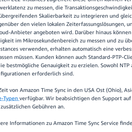
tzwerklatenz zu messen, die Transaktionsgeschwindigk
bergreifenden Skalierbarkeit zu integrieren und gleic
enüber den vielen lokalen Zeiterfassungslösungen, und
ud-Anbieter angeboten wird. Darüber hinaus können Si
uigkeit im Mikrosekundenbereich zu messen und zu ü
Instances verwenden, erhalten automatisch eine verbess
passen müssen. Kunden können auch Standard-PTP-Cli
ie bestmögliche Genauigkeit zu erzielen. Sowohl NTP
igurationen erforderlich sind.
eit von Amazon Time Sync in den USA Ost (Ohio), Asie
ce-Typen
verfügbar. Wir beabsichtigen den Support au
e zusätzlichen Gebühren an.
itere Informationen zu Amazon Time Sync Service find