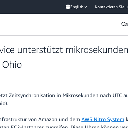
English
Kontaktieren Sie 
ice unterstützt mikrosekunden
 Ohio
etzt Zeitsynchronisation in Mikrosekunden nach UTC 
io).
infrastruktur von Amazon und dem
AWS Nitro System
k
tzten EC2-Instances zugreifen. Diese Uhren können 