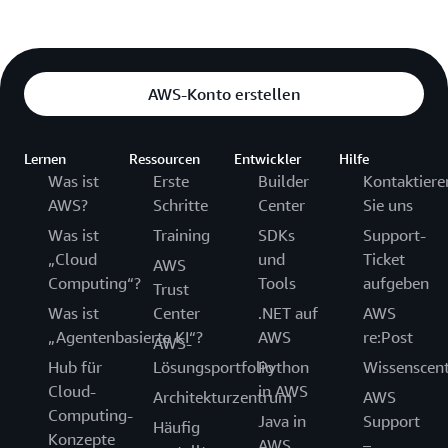
AWS-Konto erstellen
Lernen
Ressourcen
Entwickler
Hilfe
Was ist
Erste
Builder
Kontaktiere
AWS?
Schritte
Center
Sie uns
Was ist
Training
SDKs
Support-
„Cloud
und
Ticket
AWS
Computing“?
Tools
aufgeben
Trust
Was ist
Center
.NET auf
AWS
„Agentenbasierte KI“?
AWS
re:Post
AWS-
Hub für
Lösungsportfolio
Python
Wissenscen
Cloud-
in AWS
Architekturzentrum
AWS
Computing-
Java in
Support
Häufig
Konzepte
AWS
–