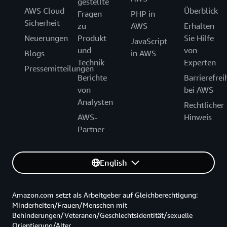
gestellte
AWS Cloud
Überblick
Fragen
PHP in
Sicherheit
zu
AWS
Erhalten
Neuerungen
Produkt
Sie Hilfe
JavaScript
und
von
Blogs
in AWS
Technik
Experten
Pressemitteilungen
Berichte
Barrierefrei
von
bei AWS
Analysten
Rechtlicher
AWS-
Hinweis
Partner
English
Amazon.com setzt als Arbeitgeber auf Gleichberechtigung:
Minderheiten/Frauen/Menschen mit
Behinderungen/Veteranen/Geschlechtsidentität/sexuelle
Orientierung/Alter.