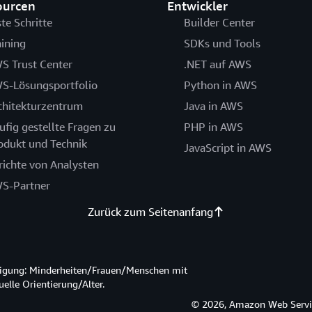
ourcen
Entwickler
ste Schritte
Builder Center
aining
SDKs und Tools
S Trust Center
.NET auf AWS
S-Lösungsportfolio
Python in AWS
chitekturzentrum
Java in AWS
ufig gestellte Fragen zu
PHP in AWS
odukt und Technik
JavaScript in AWS
richte von Analysten
S-Partner
Zurück zum Seitenanfang
htigung: Minderheiten/Frauen/Menschen mit
lle Orientierung/Alter.
© 2026, Amazon Web Service