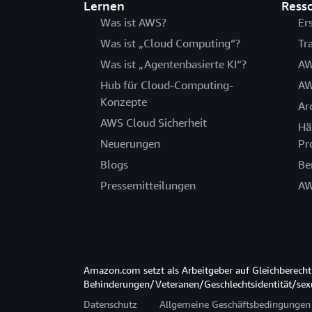
Lernen
Ress
Was ist AWS?
Er
Was ist „Cloud Computing“?
Tr
Was ist „Agentenbasierte KI“?
AW
Hub für Cloud-Computing-
AW
Konzepte
Ar
AWS Cloud Sicherheit
Hä
Neuerungen
Pr
Blogs
Be
Pressemitteilungen
AW
Amazon.com setzt als Arbeitgeber auf Gleichberec
Behinderungen/Veteranen/Geschlechtsidentität/sexue
Datenschutz
Allgemeine Geschäftsbedingungen