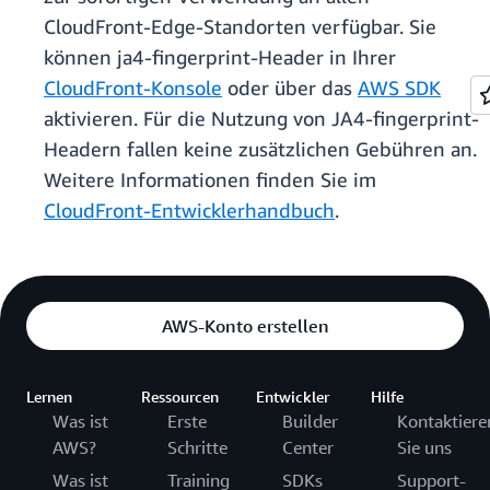
CloudFront-Edge-Standorten verfügbar. Sie
können ja4-fingerprint-Header in Ihrer
CloudFront-Konsole
oder über das
AWS SDK
aktivieren. Für die Nutzung von JA4-fingerprint-
Headern fallen keine zusätzlichen Gebühren an.
Weitere Informationen finden Sie im
CloudFront-Entwicklerhandbuch
.
AWS-Konto erstellen
Lernen
Ressourcen
Entwickler
Hilfe
Was ist
Erste
Builder
Kontaktiere
AWS?
Schritte
Center
Sie uns
Was ist
Training
SDKs
Support-