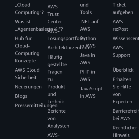
„Cloud
und
Ticket
AWS
Computing“?
Tools
aufgeben
Trust
Was ist
Center
.NET auf
AWS
„Agentenbasierte KI“?
AWS
re:Post
AWS-
Hub für
Lösungsportfolio
Python
Wissenscen
Cloud-
in AWS
Architekturzentrum
AWS
Computing-
Java in
Support
Häufig
Konzepte
AWS
–
gestellte
AWS Cloud
Überblick
Fragen
PHP in
Sicherheit
zu
AWS
Erhalten
Neuerungen
Produkt
Sie Hilfe
JavaScript
und
von
Blogs
in AWS
Technik
Experten
Pressemitteilungen
Berichte
Barrierefrei
von
bei AWS
Analysten
Rechtlicher
AWS-
Hinweis