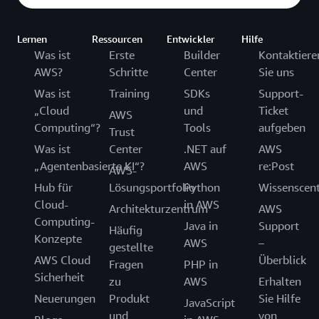
Lernen
Ressourcen
Entwickler
Hilfe
Was ist
Erste
Builder
Kontaktiere
AWS?
Schritte
Center
Sie uns
Was ist
Training
SDKs
Support-
„Cloud
und
Ticket
AWS
Computing“?
Tools
aufgeben
Trust
Was ist
Center
.NET auf
AWS
„Agentenbasierte KI“?
AWS
re:Post
AWS-
Hub für
Lösungsportfolio
Python
Wissenscen
Cloud-
in AWS
Architekturzentrum
AWS
Computing-
Java in
Support
Häufig
Konzepte
AWS
–
gestellte
AWS Cloud
Überblick
Fragen
PHP in
Sicherheit
zu
AWS
Erhalten
Neuerungen
Produkt
Sie Hilfe
JavaScript
und
von