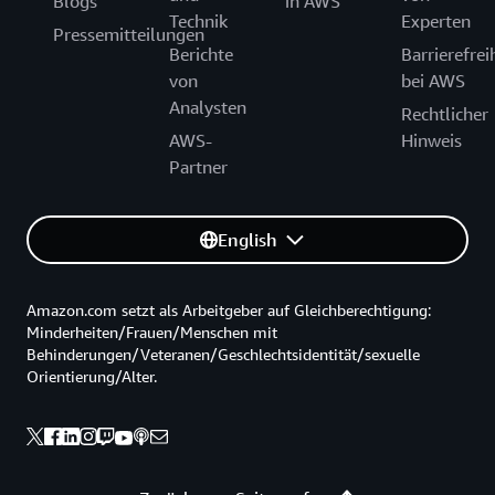
Blogs
in AWS
Technik
Experten
Pressemitteilungen
Berichte
Barrierefrei
von
bei AWS
Analysten
Rechtlicher
AWS-
Hinweis
Partner
English
Amazon.com setzt als Arbeitgeber auf Gleichberechtigung:
Minderheiten/Frauen/Menschen mit
Behinderungen/Veteranen/Geschlechtsidentität/sexuelle
Orientierung/Alter.