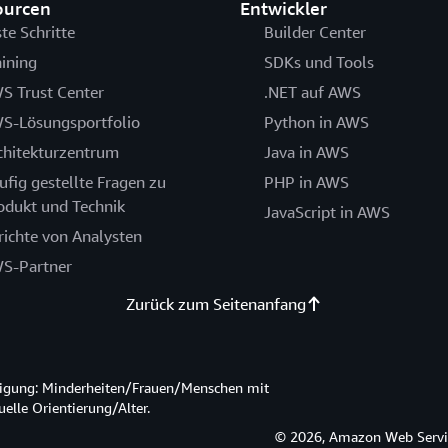
ourcen
Entwickler
ste Schritte
Builder Center
aining
SDKs und Tools
S Trust Center
.NET auf AWS
S-Lösungsportfolio
Python in AWS
chitekturzentrum
Java in AWS
ufig gestellte Fragen zu
PHP in AWS
odukt und Technik
JavaScript in AWS
richte von Analysten
S-Partner
Zurück zum Seitenanfang
htigung: Minderheiten/Frauen/Menschen mit
lle Orientierung/Alter.
© 2026, Amazon Web Service