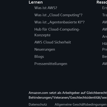
Lernen
Ress
Was ist AWS?
Er
Was ist „Cloud Computing“?
Tr
Was ist „Agentenbasierte KI“?
AW
Hub für Cloud-Computing-
AW
Konzepte
Ar
AWS Cloud Sicherheit
Hä
Neuerungen
Pr
Blogs
Be
Pressemitteilungen
AW
Amazon.com setzt als Arbeitgeber auf Gleichberec
Behinderungen/Veteranen/Geschlechtsidentität/sexue
Datenschutz
Allgemeine Geschäftsbedingungen