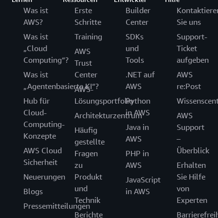
Was ist
Erste
Builder
Kontaktiere
AWS?
Schritte
Center
Sie uns
Was ist
Training
SDKs
Support-
„Cloud
und
Ticket
AWS
Computing“?
Tools
aufgeben
Trust
Was ist
Center
.NET auf
AWS
„Agentenbasierte KI“?
AWS
re:Post
AWS-
Hub für
Lösungsportfolio
Python
Wissenscen
Cloud-
in AWS
Architekturzentrum
AWS
Computing-
Java in
Support
Häufig
Konzepte
AWS
–
gestellte
AWS Cloud
Überblick
Fragen
PHP in
Sicherheit
zu
AWS
Erhalten
Neuerungen
Produkt
Sie Hilfe
JavaScript
und
von
Blogs
in AWS
Technik
Experten
Pressemitteilungen
Berichte
Barrierefrei