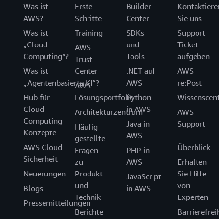
Was ist
Erste
Builder
Kontaktiere
AWS?
Schritte
Center
Sie uns
Was ist
Training
SDKs
Support-
„Cloud
und
Ticket
AWS
Computing“?
Tools
aufgeben
Trust
Was ist
Center
.NET auf
AWS
„Agentenbasierte KI“?
AWS
re:Post
AWS-
Hub für
Lösungsportfolio
Python
Wissenscen
Cloud-
in AWS
Architekturzentrum
AWS
Computing-
Java in
Support
Häufig
Konzepte
AWS
–
gestellte
AWS Cloud
Überblick
Fragen
PHP in
Sicherheit
zu
AWS
Erhalten
Neuerungen
Produkt
Sie Hilfe
JavaScript
und
von
Blogs
in AWS
Technik
Experten
Pressemitteilungen
Berichte
Barrierefrei