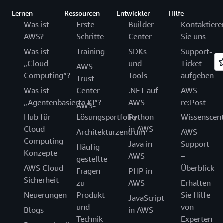
Lernen
Ressourcen
Entwickler
Hilfe
Was ist
Erste
Builder
Kontaktiere
AWS?
Schritte
Center
Sie uns
Was ist
Training
SDKs
Support-
„Cloud
und
Ticket
AWS
Computing“?
Tools
aufgeben
Trust
Was ist
Center
.NET auf
AWS
„Agentenbasierte KI“?
AWS
re:Post
AWS-
Hub für
Lösungsportfolio
Python
Wissenscen
Cloud-
in AWS
Architekturzentrum
AWS
Computing-
Java in
Support
Häufig
Konzepte
AWS
–
gestellte
AWS Cloud
Überblick
Fragen
PHP in
Sicherheit
zu
AWS
Erhalten
Neuerungen
Produkt
Sie Hilfe
JavaScript
und
von
Blogs
in AWS
Technik
Experten