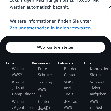
zukünftigen Rechnungen bis zu 15.000 INR
werden automatisch bezahlt.
Weitere Informationen finden Sie unter
Zahlungsmethoden in Indien verwalten
.
AWS-Konto erstellen
Lernen
Ressourcen
Entwickler
Hilfe
Was ist
Erste
Builder
Kontaktiere
AWS?
Schritte
Center
Sie uns
Was ist
Training
SDKs
Support-
„Cloud
und
Ticket
AWS
Computing“?
Tools
aufgeben
Trust
Was ist
Center
.NET auf
AWS
„Agentenbasierte KI“?
AWS
re:Post
AWS-