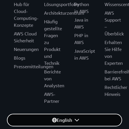
Hub für
Lösungsportfolio
Python
Wissenscen
Cloud-
in AWS
Architekturzentrum
AWS
Computing-
Java in
Support
Häufig
Konzepte
AWS
–
gestellte
AWS Cloud
Überblick
Fragen
PHP in
Sicherheit
zu
AWS
Erhalten
Neuerungen
Produkt
Sie Hilfe
JavaScript
und
von
Blogs
in AWS
Technik
Experten
Pressemitteilungen
Berichte
Barrierefrei
von
bei AWS
Analysten
Rechtlicher
AWS-
Hinweis
Partner
English