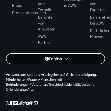
und
von
Blogs
in AWS
Technik
Experten
Pressemitteilungen
Berichte
Barrierefrei
von
bei AWS
Analysten
Rechtlicher
AWS-
Hinweis
Partner
English
Amazon.com setzt als Arbeitgeber auf Gleichberechtigung:
Minderheiten/Frauen/Menschen mit
Behinderungen/Veteranen/Geschlechtsidentität/sexuelle
Orientierung/Alter.