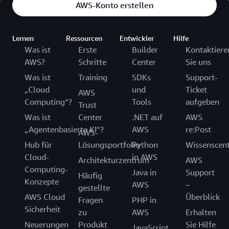
AWS-Konto erstellen
Lernen
Ressourcen
Entwickler
Hilfe
Was ist
Erste
Builder
Kontaktiere
AWS?
Schritte
Center
Sie uns
Was ist
Training
SDKs
Support-
„Cloud
und
Ticket
AWS
Computing“?
Tools
aufgeben
Trust
Was ist
Center
.NET auf
AWS
„Agentenbasierte KI“?
AWS
re:Post
AWS-
Hub für
Lösungsportfolio
Python
Wissenscen
Cloud-
in AWS
Architekturzentrum
AWS
Computing-
Java in
Support
Häufig
Konzepte
AWS
–
gestellte
AWS Cloud
Überblick
Fragen
PHP in
Sicherheit
zu
AWS
Erhalten
Neuerungen
Produkt
Sie Hilfe
JavaScript