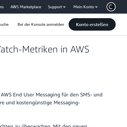
uns
AWS Marketplace
Support
Mein Konto
Konto erstellen
Suche
Bei der Konsole anmelden
atch-Metriken in AWS
n AWS End User Messaging für den SMS- und
are und kostengünstige Messaging-
ichten zu überwachen. Mit den neuen