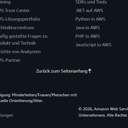
aining
SDKs und Tools
S Trust Center
.NET auf AWS
S-Lösungsportfolio
Python in AWS
chitekturzentrum
Java in AWS
ufig gestellte Fragen zu
PHP in AWS
odukt und Technik
JavaScript in AWS
richte von Analysten
S-Partner
Zurück zum Seitenanfang
htigung: Minderheiten/Frauen/Menschen mit
lle Orientierung/Alter.
© 2026, Amazon Web Service
llungen
Unternehmens. Alle Rechte 