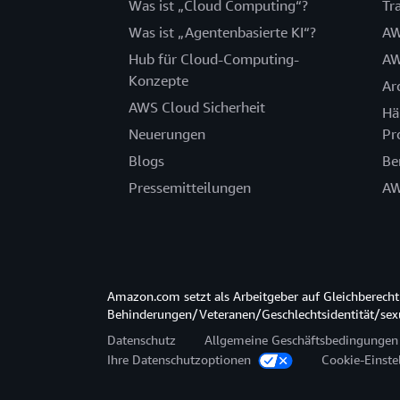
Was ist „Cloud Computing“?
Tr
Was ist „Agentenbasierte KI“?
AW
Hub für Cloud-Computing-
AW
Konzepte
Ar
AWS Cloud Sicherheit
Hä
Neuerungen
Pr
Blogs
Be
Pressemitteilungen
AW
Amazon.com setzt als Arbeitgeber auf Gleichberec
Behinderungen/Veteranen/Geschlechtsidentität/sexue
Datenschutz
Allgemeine Geschäftsbedingungen
Ihre Datenschutzoptionen
Cookie-Einste