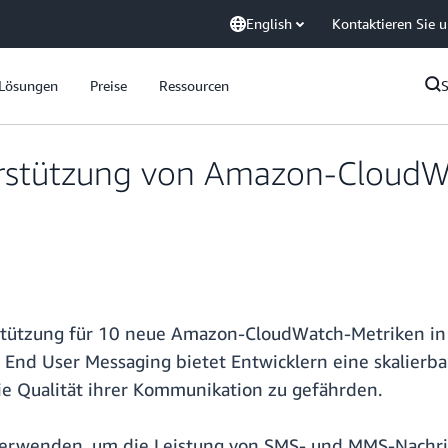
English
Kontaktieren Sie 
Lösungen
Preise
Ressourcen
rstützung von Amazon-CloudW
stützung für 10 neue Amazon-CloudWatch-Metriken i
 End User Messaging bietet Entwicklern eine skalierb
die Qualität ihrer Kommunikation zu gefährden.
verwenden, um die Leistung von SMS- und MMS-Nachr