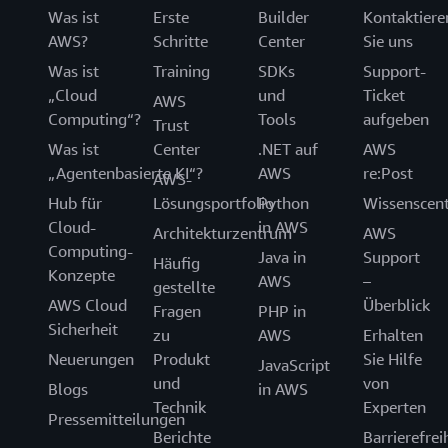
Was ist
Erste
Builder
Kontaktiere
AWS?
Schritte
Center
Sie uns
Was ist
Training
SDKs
Support-
„Cloud
und
Ticket
AWS
Computing“?
Tools
aufgeben
Trust
Was ist
Center
.NET auf
AWS
„Agentenbasierte KI“?
AWS
re:Post
AWS-
Hub für
Lösungsportfolio
Python
Wissenscen
Cloud-
in AWS
Architekturzentrum
AWS
Computing-
Java in
Support
Häufig
Konzepte
AWS
–
gestellte
AWS Cloud
Überblick
Fragen
PHP in
Sicherheit
zu
AWS
Erhalten
Neuerungen
Produkt
Sie Hilfe
JavaScript
und
von
Blogs
in AWS
Technik
Experten
Pressemitteilungen
Berichte
Barrierefrei