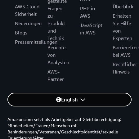
gestellte
AWS Cloud
Überblick
Fragen
PHP in
Sicherheit
zu
AWS
Erhalten
Neuerungen
Produkt
Sie Hilfe
JavaScript
und
von
Blogs
in AWS
Technik
Experten
Pressemitteilungen
Berichte
Barrierefrei
von
bei AWS
Analysten
Rechtlicher
AWS-
Hinweis
Partner
English
Amazon.com setzt als Arbeitgeber auf Gleichberechtigung:
Minderheiten/Frauen/Menschen mit
Behinderungen/Veteranen/Geschlechtsidentität/sexuelle
Orientierung/Alter.