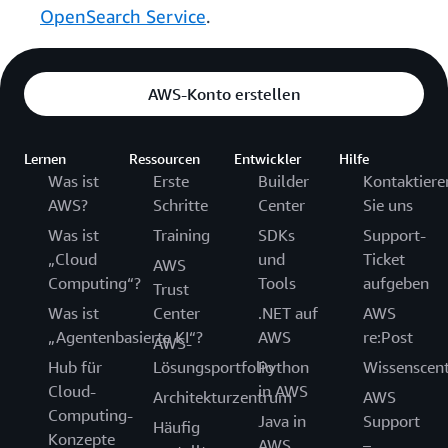
OpenSearch Service
.
AWS-Konto erstellen
Lernen
Ressourcen
Entwickler
Hilfe
Was ist
Erste
Builder
Kontaktiere
AWS?
Schritte
Center
Sie uns
Was ist
Training
SDKs
Support-
„Cloud
und
Ticket
AWS
Computing“?
Tools
aufgeben
Trust
Was ist
Center
.NET auf
AWS
„Agentenbasierte KI“?
AWS
re:Post
AWS-
Hub für
Lösungsportfolio
Python
Wissenscen
Cloud-
in AWS
Architekturzentrum
AWS
Computing-
Java in
Support
Häufig
Konzepte
AWS
–