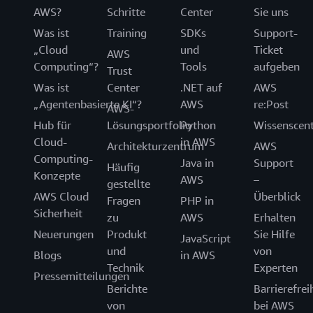
AWS?
Schritte
Center
Sie uns
Was ist
Training
SDKs
Support-
„Cloud
und
Ticket
AWS
Computing“?
Tools
aufgeben
Trust
Was ist
Center
.NET auf
AWS
„Agentenbasierte KI“?
AWS
re:Post
AWS-
Hub für
Lösungsportfolio
Python
Wissenscen
Cloud-
in AWS
Architekturzentrum
AWS
Computing-
Java in
Support
Häufig
Konzepte
AWS
–
gestellte
AWS Cloud
Überblick
Fragen
PHP in
Sicherheit
zu
AWS
Erhalten
Neuerungen
Produkt
Sie Hilfe
JavaScript
und
von
Blogs
in AWS
Technik
Experten
Pressemitteilungen
Berichte
Barrierefrei
von
bei AWS