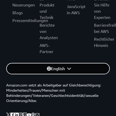
Neuerungen
Produkt
Sie Hilfe
JavaScript
und
von
Blogs
in AWS
Technik
Experten
Pressemitteilungen
Berichte
Barrierefrei
von
bei AWS
Analysten
Rechtlicher
AWS-
Hinweis
Partner
English
Amazon.com setzt als Arbeitgeber auf Gleichberechtigung:
Minderheiten/Frauen/Menschen mit
Behinderungen/Veteranen/Geschlechtsidentität/sexuelle
Orientierung/Alter.