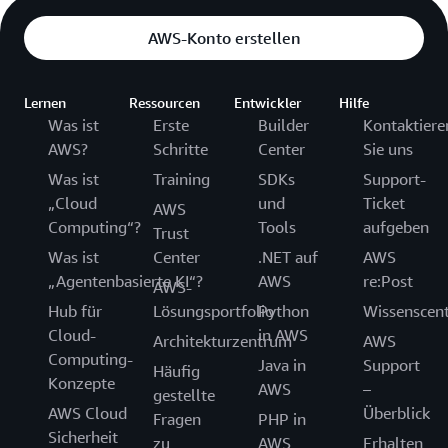
AWS-Konto erstellen
Lernen
Ressourcen
Entwickler
Hilfe
Was ist
Erste
Builder
Kontaktiere
AWS?
Schritte
Center
Sie uns
Was ist
Training
SDKs
Support-
„Cloud
und
Ticket
AWS
Computing“?
Tools
aufgeben
Trust
Was ist
Center
.NET auf
AWS
„Agentenbasierte KI“?
AWS
re:Post
AWS-
Hub für
Lösungsportfolio
Python
Wissenscen
Cloud-
in AWS
Architekturzentrum
AWS
Computing-
Java in
Support
Häufig
Konzepte
AWS
–
gestellte
AWS Cloud
Überblick
Fragen
PHP in
Sicherheit
zu
AWS
Erhalten