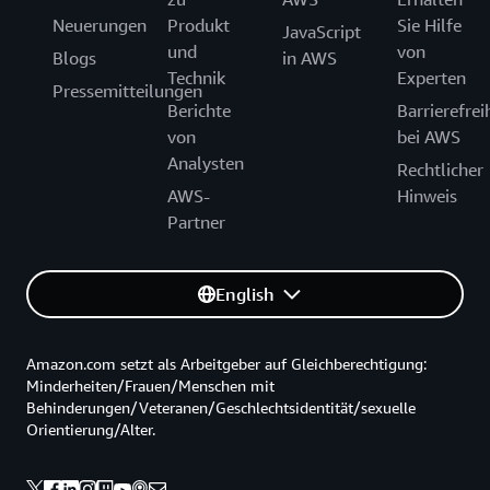
Neuerungen
Produkt
Sie Hilfe
JavaScript
und
von
Blogs
in AWS
Technik
Experten
Pressemitteilungen
Berichte
Barrierefrei
von
bei AWS
Analysten
Rechtlicher
AWS-
Hinweis
Partner
English
Amazon.com setzt als Arbeitgeber auf Gleichberechtigung:
Minderheiten/Frauen/Menschen mit
Behinderungen/Veteranen/Geschlechtsidentität/sexuelle
Orientierung/Alter.