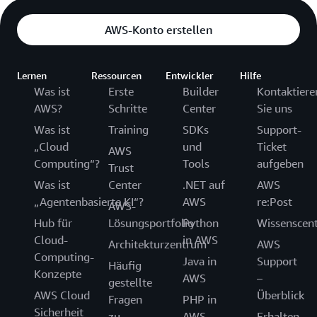
AWS-Konto erstellen
Lernen
Ressourcen
Entwickler
Hilfe
Was ist
Erste
Builder
Kontaktiere
AWS?
Schritte
Center
Sie uns
Was ist
Training
SDKs
Support-
„Cloud
und
Ticket
AWS
Computing“?
Tools
aufgeben
Trust
Was ist
Center
.NET auf
AWS
„Agentenbasierte KI“?
AWS
re:Post
AWS-
Hub für
Lösungsportfolio
Python
Wissenscen
Cloud-
in AWS
Architekturzentrum
AWS
Computing-
Java in
Support
Häufig
Konzepte
AWS
–
gestellte
AWS Cloud
Überblick
Fragen
PHP in
Sicherheit
zu
AWS
Erhalten