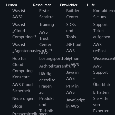
Lernen
Ressourcen
Entwickler
Hilfe
Was ist
Erste
Builder
Kontaktiere
AWS?
Schritte
Center
Sie uns
Was ist
Training
SDKs
Support-
„Cloud
und
Ticket
AWS
Computing“?
Tools
aufgeben
Trust
Was ist
Center
.NET auf
AWS
„Agentenbasierte KI“?
AWS
re:Post
AWS-
Hub für
Lösungsportfolio
Python
Wissenscen
Cloud-
in AWS
Architekturzentrum
AWS
Computing-
Java in
Support
Häufig
Konzepte
AWS
–
gestellte
AWS Cloud
Überblick
Fragen
PHP in
Sicherheit
zu
AWS
Erhalten
Neuerungen
Produkt
Sie Hilfe
JavaScript
und
von
Blogs
in AWS
Technik
Experten
Pressemitteilungen