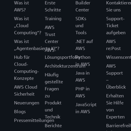
Was ist
Erste
Builder
Kontaktiere
AWS?
Schritte
Center
Sie uns
Was ist
Training
SDKs
Support-
„Cloud
und
Ticket
AWS
Computing“?
Tools
aufgeben
Trust
Was ist
Center
.NET auf
AWS
„Agentenbasierte KI“?
AWS
re:Post
AWS-
Hub für
Lösungsportfolio
Python
Wissenscen
Cloud-
in AWS
Architekturzentrum
AWS
Computing-
Java in
Support
Häufig
Konzepte
AWS
–
gestellte
AWS Cloud
Überblick
Fragen
PHP in
Sicherheit
zu
AWS
Erhalten
Neuerungen
Produkt
Sie Hilfe
JavaScript
und
von
Blogs
in AWS
Technik
Experten
Pressemitteilungen
Berichte
Barrierefrei