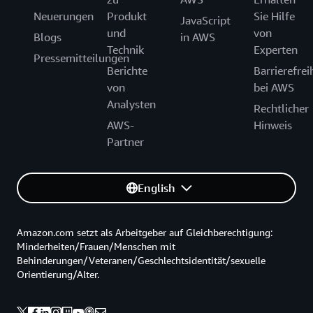
Neuerungen
Produkt
Sie Hilfe
JavaScript
und
von
Blogs
in AWS
Technik
Experten
Pressemitteilungen
Berichte
Barrierefrei
von
bei AWS
Analysten
Rechtlicher
AWS-
Hinweis
Partner
English
Amazon.com setzt als Arbeitgeber auf Gleichberechtigung:
Minderheiten/Frauen/Menschen mit
Behinderungen/Veteranen/Geschlechtsidentität/sexuelle
Orientierung/Alter.