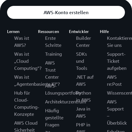
AWS-Konto erstellen
Lernen
Ressourcen
Entwickler
Hilfe
Was ist
Erste
Builder
Kontaktiere
AWS?
Schritte
Center
Sie uns
Was ist
Training
SDKs
Support-
„Cloud
und
Ticket
AWS
Computing“?
Tools
aufgeben
Trust
Was ist
Center
.NET auf
AWS
„Agentenbasierte KI“?
AWS
re:Post
AWS-
Hub für
Lösungsportfolio
Python
Wissenscen
Cloud-
in AWS
Architekturzentrum
AWS
Computing-
Java in
Support
Häufig
Konzepte
AWS
–
gestellte
AWS Cloud
Überblick
Fragen
PHP in
Sicherheit
zu
AWS
Erhalten