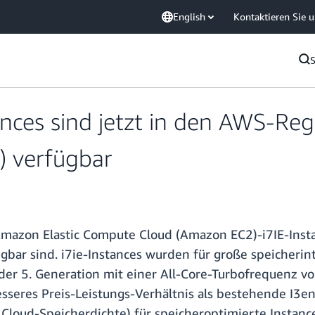
English
Kontaktieren Sie 
nces sind jetzt in den AWS-Re
 verfügbar
Amazon Elastic Compute Cloud (Amazon EC2)-i7IE-Ins
bar sind. i7ie-Instances wurden für große speicherin
der 5. Generation mit einer All-Core-Turbofrequenz vo
seres Preis-Leistungs-Verhältnis als bestehende I3en-
loud-Speicherdichte) für speicheroptimierte Instance