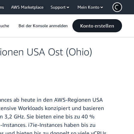
uns
AWS Marketplace
Support
Mein Konto
Konto erstellen
Suche
Bei der Konsole anmelden
gionen USA Ost (Ohio)
tances ab heute in den AWS-Regionen USA
tensive Workloads konzipiert und basieren
n 3,2 GHz. Sie bieten eine bis zu 40 %
Instances. i7ie-Instances haben bis zu
s und bieten bis zu doppelt so viele vCPUs