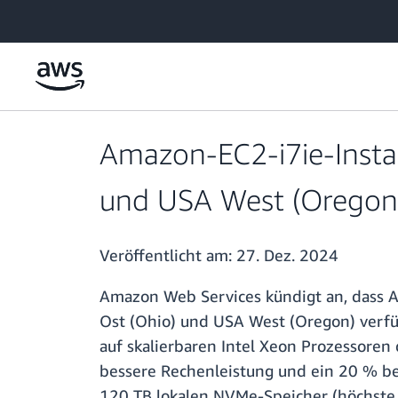
Überspringen zum Hauptinhalt
Amazon-EC2-i7ie-Insta
und USA West (Oregon)
Veröffentlicht am:
27. Dez. 2024
Amazon Web Services kündigt an, dass 
Ost (Ohio) und USA West (Oregon) verfüg
auf skalierbaren Intel Xeon Prozessoren 
bessere Rechenleistung und ein 20 % bes
120 TB lokalen NVMe-Speicher (höchste C