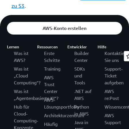
zu S3
.
AWS-Konto erstellen
Lernen
Ressourcen
Entwickler
Hilfe
Was ist
Erste
Builder
Kontaktiere
AWS?
Schritte
Center
Sie uns
Was ist
Training
SDKs
Support-
„Cloud
und
Ticket
AWS
Computing“?
Tools
aufgeben
Trust
Was ist
Center
.NET auf
AWS
„Agentenbasierte KI“?
AWS
re:Post
AWS-
Hub für
Lösungsportfolio
Python
Wissenscen
Cloud-
in AWS
Architekturzentrum
AWS
Computing-
Java in
Support
Häufig
Konzepte