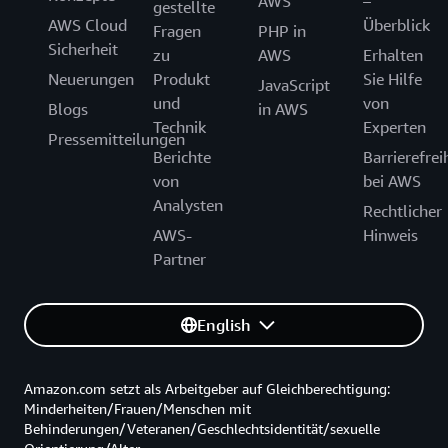
AWS
–
gestellte
AWS Cloud
Überblick
Fragen
PHP in
Sicherheit
zu
AWS
Erhalten
Neuerungen
Produkt
Sie Hilfe
JavaScript
und
von
Blogs
in AWS
Technik
Experten
Pressemitteilungen
Berichte
Barrierefrei
von
bei AWS
Analysten
Rechtlicher
AWS-
Hinweis
Partner
English
Amazon.com setzt als Arbeitgeber auf Gleichberechtigung:
Minderheiten/Frauen/Menschen mit
Behinderungen/Veteranen/Geschlechtsidentität/sexuelle