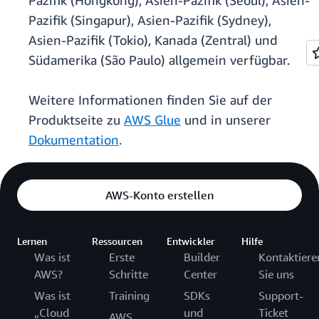
Pazifik (Hongkong), Asien-Pazifik (Seoul), Asien-
Pazifik (Singapur), Asien-Pazifik (Sydney),
Asien-Pazifik (Tokio), Kanada (Zentral) und
Südamerika (São Paulo) allgemein verfügbar.
Weitere Informationen finden Sie auf der
Produktseite zu
AWS Glue
und in unserer
Dokumentation
.
AWS-Konto erstellen
Lernen
Ressourcen
Entwickler
Hilfe
Was ist
Erste
Builder
Kontaktiere
AWS?
Schritte
Center
Sie uns
Was ist
Training
SDKs
Support-
„Cloud
und
Ticket
AWS