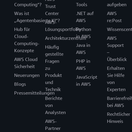
Computing“?
Tools
aufgeben
Trust
Was ist
Center
.NET auf
AWS
„Agentenbasierte KI“?
AWS
re:Post
AWS-
Hub für
Lösungsportfolio
Python
Wissenscen
Cloud-
in AWS
Architekturzentrum
AWS
Computing-
Java in
Support
Häufig
Konzepte
AWS
–
gestellte
AWS Cloud
Überblick
Fragen
PHP in
Sicherheit
zu
AWS
Erhalten
Neuerungen
Produkt
Sie Hilfe
JavaScript
und
von
Blogs
in AWS
Technik
Experten
Pressemitteilungen
Berichte
Barrierefrei
von
bei AWS
Analysten
Rechtlicher
AWS-
Hinweis
Partner