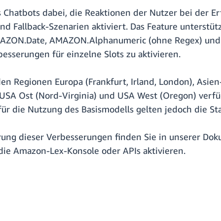
 es Chatbots dabei, die Reaktionen der Nutzer bei der E
d Fallback-Szenarien aktiviert. Das Feature unterstüt
ZON.Date, AMAZON.Alphanumeric (ohne Regex) und
esserungen für einzelne Slots zu aktivieren.
den Regionen Europa (Frankfurt, Irland, London), Asien-
USA Ost (Nord-Virginia) und USA West (Oregon) verfügb
ür die Nutzung des Basismodells gelten jedoch die S
ung dieser Verbesserungen finden Sie in unserer Do
 die Amazon-Lex-Konsole oder APIs aktivieren.