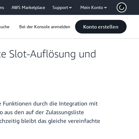
uns
AWS Marketplace
Support
Mein Konto
Konto erstellen
Suche
Bei der Konsole anmelden
te Slot-Auflösung und
 Funktionen durch die Integration mit
 aus den auf der Zulassungsliste
hzeitig bleibt das gleiche vereinfachte