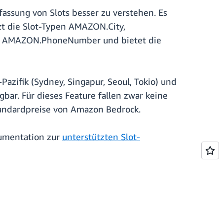
rfassung von Slots besser zu verstehen. Es
zt die Slot-Typen AMAZON.City,
 AMAZON.PhoneNumber und bietet die
Pazifik (Sydney, Singapur, Seoul, Tokio) und
ar. Für dieses Feature fallen zwar keine
tandardpreise von Amazon Bedrock.
kumentation zur
unterstützten Slot-