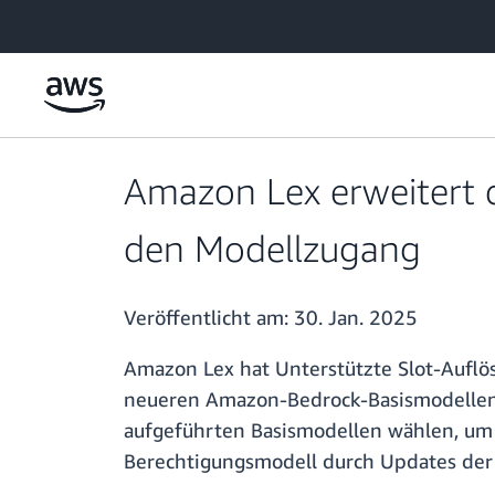
Überspringen zum Hauptinhalt
Amazon Lex erweitert d
den Modellzugang
Veröffentlicht am:
30. Jan. 2025
Amazon Lex hat Unterstützte Slot-Auflö
neueren Amazon-Bedrock-Basismodellen e
aufgeführten Basismodellen wählen, um d
Berechtigungsmodell durch Updates der 