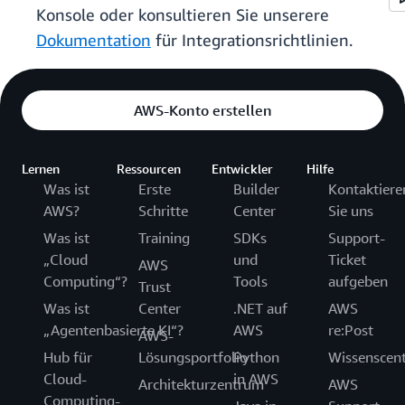
Konsole oder konsultieren Sie unserere
Dokumentation
für Integrationsrichtlinien.
AWS-Konto erstellen
Lernen
Ressourcen
Entwickler
Hilfe
Was ist
Erste
Builder
Kontaktiere
AWS?
Schritte
Center
Sie uns
Was ist
Training
SDKs
Support-
„Cloud
und
Ticket
AWS
Computing“?
Tools
aufgeben
Trust
Was ist
Center
.NET auf
AWS
„Agentenbasierte KI“?
AWS
re:Post
AWS-
Hub für
Lösungsportfolio
Python
Wissenscen
Cloud-
in AWS
Architekturzentrum
AWS
Computing-