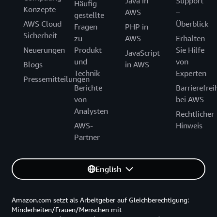
Java in
Support
Häufig
Konzepte
AWS
–
gestellte
AWS Cloud
Überblick
Fragen
PHP in
Sicherheit
zu
AWS
Erhalten
Neuerungen
Produkt
Sie Hilfe
JavaScript
und
von
Blogs
in AWS
Technik
Experten
Pressemitteilungen
Berichte
Barrierefrei
von
bei AWS
Analysten
Rechtlicher
AWS-
Hinweis
Partner
English
Amazon.com setzt als Arbeitgeber auf Gleichberechtigung:
Minderheiten/Frauen/Menschen mit