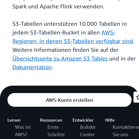
Spark und Apache Flink verwenden.
S3-Tabellen unterstützen 10.000 Tabellen in
jedem S3-Tabellen-Bucket in allen
AWS-
Regionen, in denen S3-Tabellen verfügbar sind
.
Weitere Informationen finden Sie auf der
Übersichtsseite zu Amazon S3 Tables
und in der
Dokumentation
.
AWS-Konto erstellen
Lernen
Ressourcen
Entwickler
Hilfe
Was ist
Erste
Builder
Kontaktiere
AWS?
Schritte
Center
Sie uns