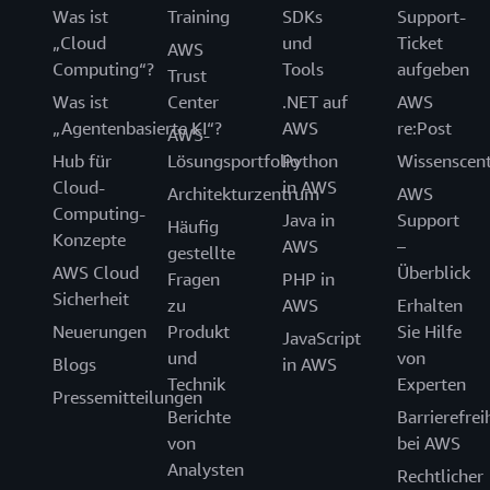
Was ist
Training
SDKs
Support-
„Cloud
und
Ticket
AWS
Computing“?
Tools
aufgeben
Trust
Was ist
Center
.NET auf
AWS
„Agentenbasierte KI“?
AWS
re:Post
AWS-
Hub für
Lösungsportfolio
Python
Wissenscen
Cloud-
in AWS
Architekturzentrum
AWS
Computing-
Java in
Support
Häufig
Konzepte
AWS
–
gestellte
AWS Cloud
Überblick
Fragen
PHP in
Sicherheit
zu
AWS
Erhalten
Neuerungen
Produkt
Sie Hilfe
JavaScript
und
von
Blogs
in AWS
Technik
Experten
Pressemitteilungen
Berichte
Barrierefrei
von
bei AWS
Analysten
Rechtlicher