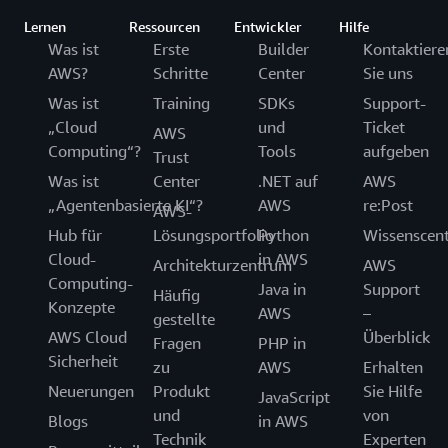
Lernen
Ressourcen
Entwickler
Hilfe
Was ist
Erste
Builder
Kontaktiere
AWS?
Schritte
Center
Sie uns
Was ist
Training
SDKs
Support-
„Cloud
und
Ticket
AWS
Computing“?
Tools
aufgeben
Trust
Was ist
Center
.NET auf
AWS
„Agentenbasierte KI“?
AWS
re:Post
AWS-
Hub für
Lösungsportfolio
Python
Wissenscen
Cloud-
in AWS
Architekturzentrum
AWS
Computing-
Java in
Support
Häufig
Konzepte
AWS
–
gestellte
AWS Cloud
Überblick
Fragen
PHP in
Sicherheit
zu
AWS
Erhalten
Neuerungen
Produkt
Sie Hilfe
JavaScript
und
von
Blogs
in AWS
Technik
Experten