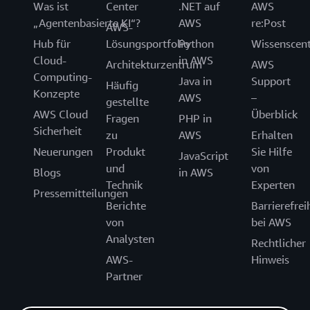
Was ist
Center
.NET auf
AWS
„Agentenbasierte KI“?
AWS
re:Post
AWS-
Hub für
Lösungsportfolio
Python
Wissenscen
Cloud-
in AWS
Architekturzentrum
AWS
Computing-
Java in
Support
Häufig
Konzepte
AWS
–
gestellte
AWS Cloud
Überblick
Fragen
PHP in
Sicherheit
zu
AWS
Erhalten
Neuerungen
Produkt
Sie Hilfe
JavaScript
und
von
Blogs
in AWS
Technik
Experten
Pressemitteilungen
Berichte
Barrierefrei
von
bei AWS
Analysten
Rechtlicher
AWS-
Hinweis
Partner