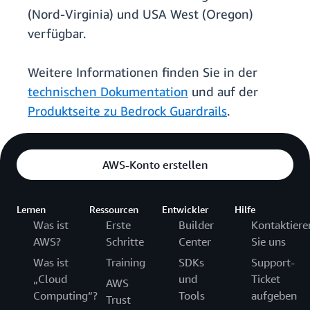
(Nord-Virginia) und USA West (Oregon)
verfügbar.
Weitere Informationen finden Sie in der
technischen Dokumentation
und auf der
Produktseite zu Bedrock Guardrails
.
AWS-Konto erstellen
Lernen
Ressourcen
Entwickler
Hilfe
Was ist
Erste
Builder
Kontaktiere
AWS?
Schritte
Center
Sie uns
Was ist
Training
SDKs
Support-
„Cloud
und
Ticket
AWS
Computing“?
Tools
aufgeben
Trust