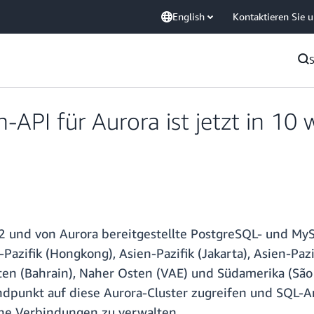
English
Kontaktieren Sie 
API für Aurora ist jetzt in 10
v2 und von Aurora bereitgestellte PostgreSQL- und My
Pazifik (Hongkong), Asien-Pazifik (Jakarta), Asien-Pazif
ten (Bahrain), Naher Osten (VAE) und Südamerika (São
ndpunkt auf diese Aurora-Cluster zugreifen und SQL-
ne Verbindungen zu verwalten.