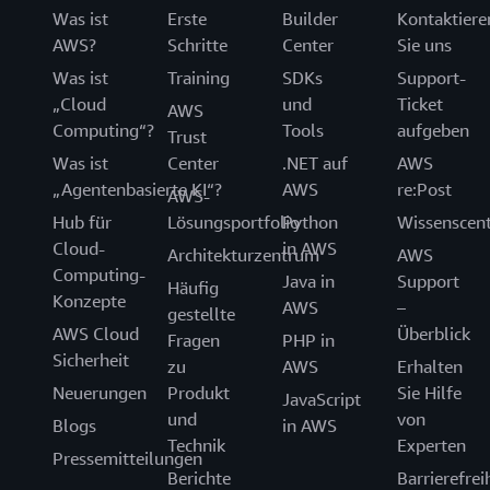
Was ist
Erste
Builder
Kontaktiere
AWS?
Schritte
Center
Sie uns
Was ist
Training
SDKs
Support-
„Cloud
und
Ticket
AWS
Computing“?
Tools
aufgeben
Trust
Was ist
Center
.NET auf
AWS
„Agentenbasierte KI“?
AWS
re:Post
AWS-
Hub für
Lösungsportfolio
Python
Wissenscen
Cloud-
in AWS
Architekturzentrum
AWS
Computing-
Java in
Support
Häufig
Konzepte
AWS
–
gestellte
AWS Cloud
Überblick
Fragen
PHP in
Sicherheit
zu
AWS
Erhalten
Neuerungen
Produkt
Sie Hilfe
JavaScript
und
von
Blogs
in AWS
Technik
Experten
Pressemitteilungen
Berichte
Barrierefrei