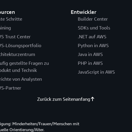
ourcen
Entwickler
ste Schritte
Builder Center
aining
SDKs und Tools
S Trust Center
.NET auf AWS
S-Lösungsportfolio
Python in AWS
chitekturzentrum
Java in AWS
ufig gestellte Fragen zu
PHP in AWS
odukt und Technik
JavaScript in AWS
richte von Analysten
S-Partner
Zurück zum Seitenanfang
htigung: Minderheiten/Frauen/Menschen mit
lle Orientierung/Alter.