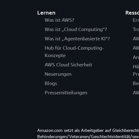
Lernen
Ress
Was ist AWS?
Er
Was ist „Cloud Computing“?
Tr
Was ist „Agentenbasierte KI“?
AW
Hub für Cloud-Computing-
AW
Konzepte
Ar
AWS Cloud Sicherheit
Hä
Neuerungen
Pr
Blogs
Be
Pressemitteilungen
AW
Amazon.com setzt als Arbeitgeber auf Gleichberec
Behinderungen/Veteranen/Geschlechtsidentität/sexue