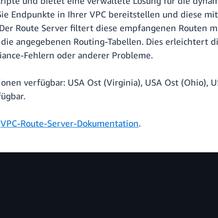
ipte und bietet eine verwaltete Lösung für die dynam
ie Endpunkte in Ihrer VPC bereitstellen und diese mit
Der Route Server filtert diese empfangenen Routen m
die angegebenen Routing-Tabellen. Dies erleichtert d
ance-Fehlern oder anderer Probleme.
onen verfügbar: USA Ost (Virginia), USA Ost (Ohio), U
fügbar.
r
VPC-Route-Server-Dokumentation
.