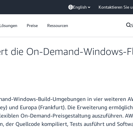
English
Kontaktieren Sie 
Lösungen
Preise
Ressourcen
ert die On-Demand-Windows-Fl
mand-Windows-Build-Umgebungen in vier weiteren AWS
ydney) und Europa (Frankfurt). Die Erweiterung ermögl
lexiblen On-Demand-Preisgestaltung auszuführen. AWS 
on, der Quellcode kompiliert, Tests ausführt und Softwa