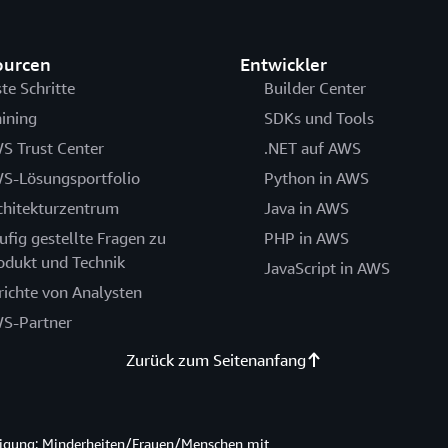
ourcen
Entwickler
ste Schritte
Builder Center
aining
SDKs und Tools
S Trust Center
.NET auf AWS
S-Lösungsportfolio
Python in AWS
chitekturzentrum
Java in AWS
ufig gestellte Fragen zu
PHP in AWS
odukt und Technik
JavaScript in AWS
richte von Analysten
S-Partner
Zurück zum Seitenanfang
htigung: Minderheiten/Frauen/Menschen mit