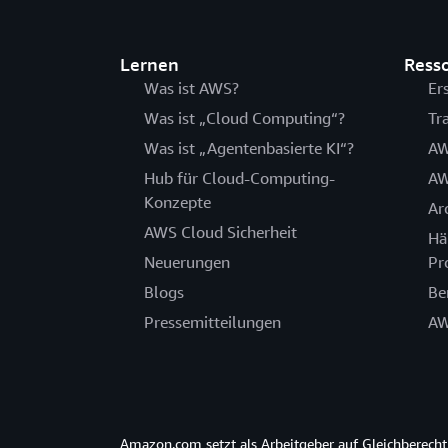
Lernen
Ress
Was ist AWS?
Er
Was ist „Cloud Computing“?
Tr
Was ist „Agentenbasierte KI“?
AW
Hub für Cloud-Computing-
AW
Konzepte
Ar
AWS Cloud Sicherheit
Hä
Neuerungen
Pr
Blogs
Be
Pressemitteilungen
AW
Amazon.com setzt als Arbeitgeber auf Gleichberec