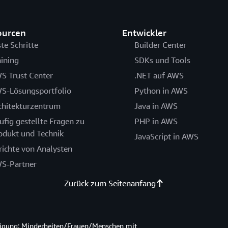
ourcen
Entwickler
ste Schritte
Builder Center
aining
SDKs und Tools
S Trust Center
.NET auf AWS
S-Lösungsportfolio
Python in AWS
chitekturzentrum
Java in AWS
ufig gestellte Fragen zu
PHP in AWS
odukt und Technik
JavaScript in AWS
richte von Analysten
S-Partner
Zurück zum Seitenanfang
htigung: Minderheiten/Frauen/Menschen mit