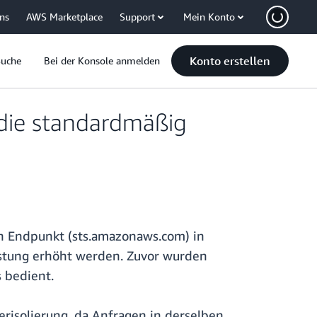
uns
AWS Marketplace
Support
Mein Konto
Konto erstellen
Suche
Bei der Konsole anmelden
die standardmäßig
en Endpunkt (sts.amazonaws.com) in
istung erhöht werden. Zuvor wurden
 bedient.
risolierung, da Anfragen in derselben