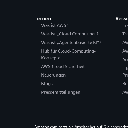
Lernen
Ress
Was ist AWS?
Er
Was ist „Cloud Computing“?
Tr
Was ist „Agentenbasierte KI“?
AW
Hub für Cloud-Computing-
AW
Konzepte
Ar
AWS Cloud Sicherheit
Hä
Neuerungen
Pr
Blogs
Be
Pressemitteilungen
AW
Amazon.com setzt als Arbeitgeber auf Gleichberec