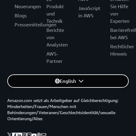
Neuerungen
Produkt
Sie Hilfe
JavaScript
und
von
Blogs
in AWS
Technik
Experten
Pressemitteilungen
Berichte
Barrierefrei
von
bei AWS
Analysten
Rechtlicher
AWS-
Hinweis
Partner
English
Amazon.com setzt als Arbeitgeber auf Gleichberechtigung:
Minderheiten/Frauen/Menschen mit
Behinderungen/Veteranen/Geschlechtsidentität/sexuelle
Orientierung/Alter.