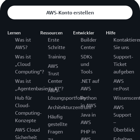
AWS-Konto erstellen
Lernen
Ressourcen
Entwickler
Hilfe
Was ist
Erste
Builder
Kontaktiere
AWS?
Schritte
Center
Sie uns
Was ist
Training
SDKs
Support-
„Cloud
und
Ticket
AWS
Computing“?
Tools
aufgeben
Trust
Was ist
Center
.NET auf
AWS
„Agentenbasierte KI“?
AWS
re:Post
AWS-
Hub für
Lösungsportfolio
Python
Wissenscen
Cloud-
in AWS
Architekturzentrum
AWS
Computing-
Java in
Support
Häufig
Konzepte
AWS
–
gestellte
AWS Cloud
Überblick
Fragen
PHP in
Sicherheit
zu
AWS
Erhalten