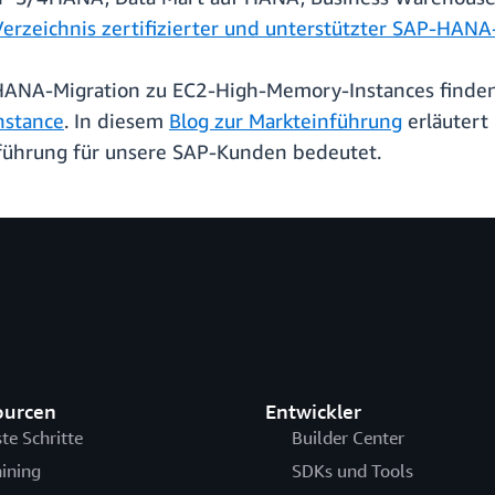
Verzeichnis zertifizierter und unterstützter SAP-HAN
-HANA-Migration zu EC2-High-Memory-Instances finde
nstance
. In diesem
Blog zur Markteinführung
erläutert
nführung für unsere SAP-Kunden bedeutet.
ourcen
Entwickler
ste Schritte
Builder Center
aining
SDKs und Tools