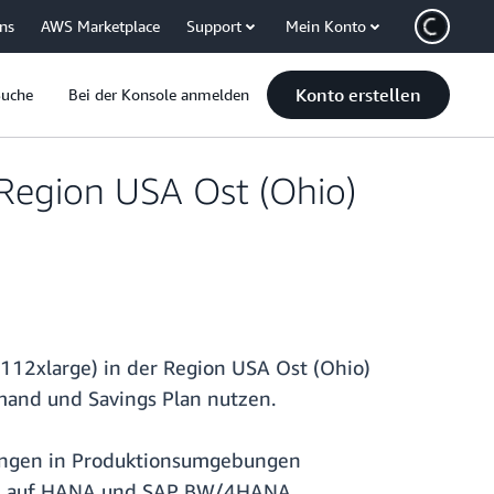
uns
AWS Marketplace
Support
Mein Konto
Konto erstellen
Suche
Bei der Konsole anmelden
 Region USA Ost (Ohio)
112xlarge) in der Region USA Ost (Ohio)
and und Savings Plan nutzen.
ungen in Produktionsumgebungen
use auf HANA und SAP BW/4HANA.