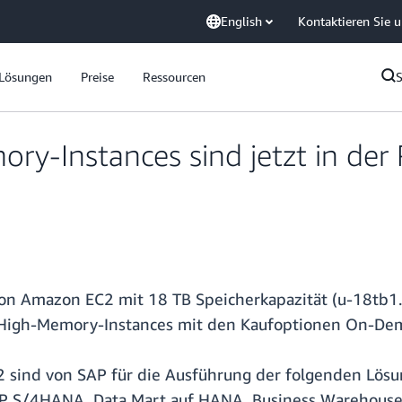
English
Kontaktieren Sie 
Lösungen
Preise
Ressourcen
y-Instances sind jetzt in der
n Amazon EC2 mit 18 TB Speicherkapazität (u-18tb1.
High-Memory-Instances mit den Kaufoptionen On-Dem
 sind von SAP für die Ausführung der folgenden Lös
, SAP S/4HANA, Data Mart auf HANA, Business Wareho