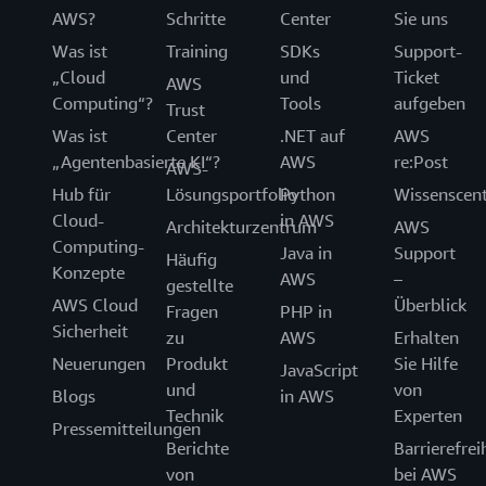
AWS?
Schritte
Center
Sie uns
Was ist
Training
SDKs
Support-
„Cloud
und
Ticket
AWS
Computing“?
Tools
aufgeben
Trust
Was ist
Center
.NET auf
AWS
„Agentenbasierte KI“?
AWS
re:Post
AWS-
Hub für
Lösungsportfolio
Python
Wissenscen
Cloud-
in AWS
Architekturzentrum
AWS
Computing-
Java in
Support
Häufig
Konzepte
AWS
–
gestellte
AWS Cloud
Überblick
Fragen
PHP in
Sicherheit
zu
AWS
Erhalten
Neuerungen
Produkt
Sie Hilfe
JavaScript
und
von
Blogs
in AWS
Technik
Experten
Pressemitteilungen
Berichte
Barrierefrei
von
bei AWS