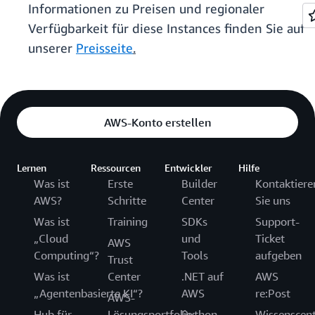
Informationen zu Preisen und regionaler
Verfügbarkeit für diese Instances finden Sie auf
unserer
Preisseite
.
AWS-Konto erstellen
Lernen
Ressourcen
Entwickler
Hilfe
Was ist
Erste
Builder
Kontaktiere
AWS?
Schritte
Center
Sie uns
Was ist
Training
SDKs
Support-
„Cloud
und
Ticket
AWS
Computing“?
Tools
aufgeben
Trust
Was ist
Center
.NET auf
AWS
„Agentenbasierte KI“?
AWS
re:Post
AWS-
Hub für
Lösungsportfolio
Python
Wissenscen