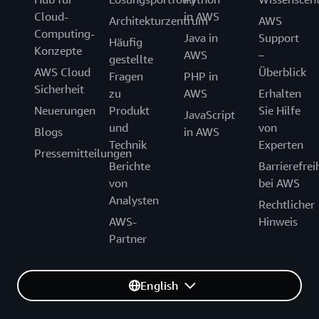
Cloud-
in AWS
Architekturzentrum
AWS
Computing-
Java in
Support
Häufig
Konzepte
AWS
–
gestellte
AWS Cloud
Überblick
Fragen
PHP in
Sicherheit
zu
AWS
Erhalten
Neuerungen
Produkt
Sie Hilfe
JavaScript
und
von
Blogs
in AWS
Technik
Experten
Pressemitteilungen
Berichte
Barrierefrei
von
bei AWS
Analysten
Rechtlicher
AWS-
Hinweis
Partner
English