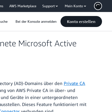
uns
AWS Marketplace
Support
Mein Konto
Konto erstellen
Suche
Bei der Konsole anmelden
nete Microsoft Active
irectory (AD)-Domains über den
Private CA
zung von AWS Private CA in über- und
 und Geräte in einer untergeordneten
tellen. Dieses Feature funktioniert mit
Connector
verbunden sind.