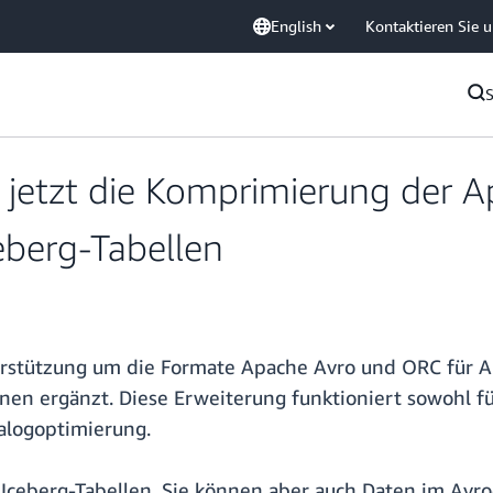
English
Kontaktieren Sie 
 jetzt die Komprimierung der 
eberg-Tabellen
stützung um die Formate Apache Avro und ORC für Ap
n ergänzt. Diese Erweiterung funktioniert sowohl für
alogoptimierung.
r Iceberg-Tabellen, Sie können aber auch Daten im Av