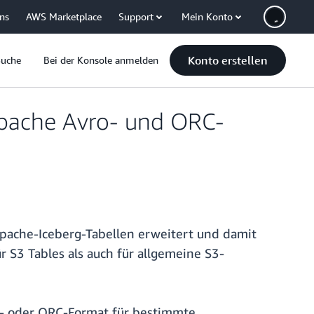
uns
AWS Marketplace
Support
Mein Konto
Konto erstellen
Suche
Bei der Konsole anmelden
Apache Avro- und ORC-
ache-Iceberg-Tabellen erweitert und damit
 S3 Tables als auch für allgemeine S3-
ro- oder ORC-Format für bestimmte