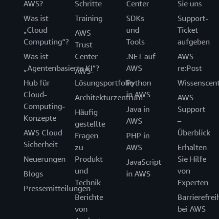
AWS?
Schritte
Center
Sie uns
Was ist
Training
SDKs
Support-
„Cloud
und
Ticket
AWS
Computing“?
Tools
aufgeben
Trust
Was ist
Center
.NET auf
AWS
„Agentenbasierte KI“?
AWS
re:Post
AWS-
Hub für
Lösungsportfolio
Python
Wissenscen
Cloud-
in AWS
Architekturzentrum
AWS
Computing-
Java in
Support
Häufig
Konzepte
AWS
–
gestellte
AWS Cloud
Überblick
Fragen
PHP in
Sicherheit
zu
AWS
Erhalten
Neuerungen
Produkt
Sie Hilfe
JavaScript
und
von
Blogs
in AWS
Technik
Experten
Pressemitteilungen
Berichte
Barrierefrei
von
bei AWS