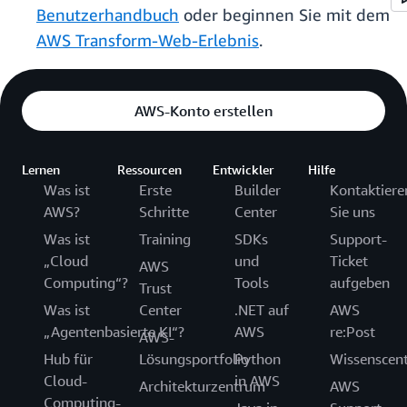
Benutzerhandbuch
oder beginnen Sie mit dem
AWS Transform-Web-Erlebnis
.
AWS-Konto erstellen
Lernen
Ressourcen
Entwickler
Hilfe
Was ist
Erste
Builder
Kontaktiere
AWS?
Schritte
Center
Sie uns
Was ist
Training
SDKs
Support-
„Cloud
und
Ticket
AWS
Computing“?
Tools
aufgeben
Trust
Was ist
Center
.NET auf
AWS
„Agentenbasierte KI“?
AWS
re:Post
AWS-
Hub für
Lösungsportfolio
Python
Wissenscen
Cloud-
in AWS
Architekturzentrum
AWS
Computing-