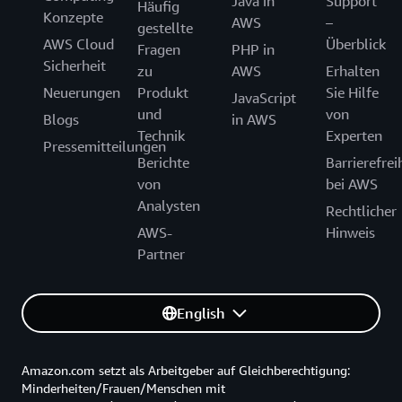
Java in
Support
Häufig
Konzepte
AWS
–
gestellte
AWS Cloud
Überblick
Fragen
PHP in
Sicherheit
zu
AWS
Erhalten
Neuerungen
Produkt
Sie Hilfe
JavaScript
und
von
Blogs
in AWS
Technik
Experten
Pressemitteilungen
Berichte
Barrierefrei
von
bei AWS
Analysten
Rechtlicher
AWS-
Hinweis
Partner
English
Amazon.com setzt als Arbeitgeber auf Gleichberechtigung:
Minderheiten/Frauen/Menschen mit