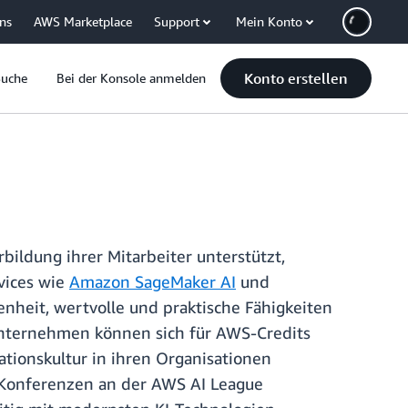
uns
AWS Marketplace
Support
Mein Konto
Konto erstellen
Suche
Bei der Konsole anmelden
ildung ihrer Mitarbeiter unterstützt,
vices wie
Amazon SageMaker AI
und
nheit, wertvolle und praktische Fähigkeiten
nternehmen können sich für AWS-Credits
tionskultur in ihren Organisationen
Konferenzen an der AWS AI League