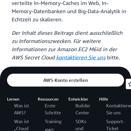
verteilte In-Memory-Caches im Web, In-
Memory-Datenbanken und Big-Data-Analytik in
Echtzeit zu skalieren.
Der Inhalt dieses Beitrags dient ausschließlich
zu Informationszwecken. Für weitere
Informationen zur Amazon EC2 M6id in der
AWS Secret Cloud
kontaktieren Sie uns
bitte.
AWS-Konto erstellen
Lernen
Ressourcen
Entwickler
Hilfe
Was ist
Erste
Builder
Kontaktiere
AWS?
Schritte
Center
Sie uns
Was ist
Training
SDKs
Support-
„Cloud
und
Ticket
AWS