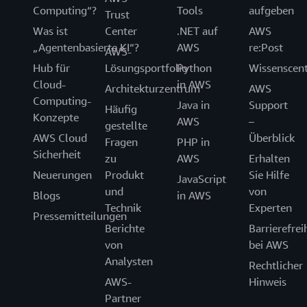
Computing“?
Tools
aufgeben
Trust
Was ist
Center
.NET auf
AWS
„Agentenbasierte KI“?
AWS
re:Post
AWS-
Hub für
Lösungsportfolio
Python
Wissenscen
Cloud-
in AWS
Architekturzentrum
AWS
Computing-
Java in
Support
Häufig
Konzepte
AWS
–
gestellte
AWS Cloud
Überblick
Fragen
PHP in
Sicherheit
zu
AWS
Erhalten
Neuerungen
Produkt
Sie Hilfe
JavaScript
und
von
Blogs
in AWS
Technik
Experten
Pressemitteilungen
Berichte
Barrierefrei
von
bei AWS
Analysten
Rechtlicher
AWS-
Hinweis
Partner