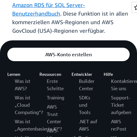
Amazon RDS für SQL Server-
Benutzerhandbuch
. Diese Funktion ist in allen
kommerziellen AWS-Regionen und AWS
GovCloud (USA)-Regionen verfügbar.
AWS-Konto erstellen
Lernen
Ressourcen
Entwickler
Hilfe
Was ist
Erste
Builder
Kontaktiere
AWS?
Schritte
Center
Sie uns
Was ist
Training
SDKs
Support-
„Cloud
und
Ticket
AWS
Computing“?
Tools
aufgeben
Trust
Was ist
Center
.NET auf
AWS
„Agentenbasierte KI“?
AWS
re:Post
AWS-