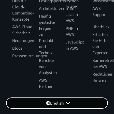
Hub für
Lösungsportfolio
Python
Wissenscen
Cloud-
in AWS
Architekturzentrum
AWS
Computing-
Java in
Support
Häufig
Konzepte
AWS
–
gestellte
AWS Cloud
Überblick
Fragen
PHP in
Sicherheit
zu
AWS
Erhalten
Neuerungen
Produkt
Sie Hilfe
JavaScript
und
von
Blogs
in AWS
Technik
Experten
Pressemitteilungen
Berichte
Barrierefrei
von
bei AWS
Analysten
Rechtlicher
AWS-
Hinweis
Partner
English