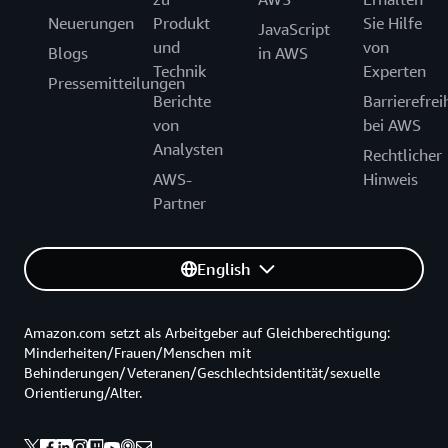
Neuerungen
Produkt
Sie Hilfe
JavaScript
und
von
Blogs
in AWS
Technik
Experten
Pressemitteilungen
Berichte
Barrierefrei
von
bei AWS
Analysten
Rechtlicher
AWS-
Hinweis
Partner
English
Amazon.com setzt als Arbeitgeber auf Gleichberechtigung:
Minderheiten/Frauen/Menschen mit
Behinderungen/Veteranen/Geschlechtsidentität/sexuelle
Orientierung/Alter.