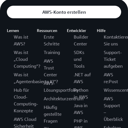
AWS-Konto erstellen
Lernen
Ressourcen
Entwickler
Hilfe
Was ist
Erste
Builder
Kontaktiere
AWS?
Schritte
Center
Sie uns
Was ist
Training
SDKs
Support-
„Cloud
und
Ticket
AWS
Computing“?
Tools
aufgeben
Trust
Was ist
Center
.NET auf
AWS
„Agentenbasierte KI“?
AWS
re:Post
AWS-
Hub für
Lösungsportfolio
Python
Wissenscen
Cloud-
in AWS
Architekturzentrum
AWS
Computing-
Java in
Support
Häufig
Konzepte
AWS
–
gestellte
AWS Cloud
Überblick
Fragen
PHP in
Sicherheit
zu
AWS
Erhalten