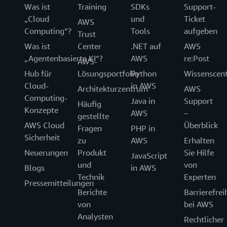
Was ist
Training
SDKs
Support-
„Cloud
und
Ticket
AWS
Computing“?
Tools
aufgeben
Trust
Was ist
Center
.NET auf
AWS
„Agentenbasierte KI“?
AWS
re:Post
AWS-
Hub für
Lösungsportfolio
Python
Wissenscen
Cloud-
in AWS
Architekturzentrum
AWS
Computing-
Java in
Support
Häufig
Konzepte
AWS
–
gestellte
AWS Cloud
Überblick
Fragen
PHP in
Sicherheit
zu
AWS
Erhalten
Neuerungen
Produkt
Sie Hilfe
JavaScript
und
von
Blogs
in AWS
Technik
Experten
Pressemitteilungen
Berichte
Barrierefrei
von
bei AWS
Analysten
Rechtlicher