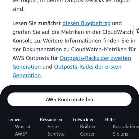
verfügbar, in denen Outposts-Racks verfügbar
sind.
Lesen Sie zunächst
diesen Blogbeitrag
und
greifen Sie auf die Metriken in der CloudWatch-
Konsole zu. Weitere Informationen finden Sie in
der Dokumentation zu CloudWatch-Metriken für
AWS Outposts für
Outposts-Racks der zweiten
Generation
und
Outposts-Racks der ersten
Generation
.
AWS-Konto erstellen
Lernen
Ressourcen
Entwickler
Hilfe
Was ist
Erste
Builder
Kontaktiere
AWS?
Schritte
Center
Sie uns