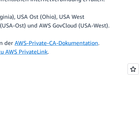
inia), USA Ost (Ohio), USA West
ud (USA-Ost) und AWS GovCloud (USA-West).
in der
AWS-Private-CA-Dokumentation
.
zu AWS PrivateLink
.