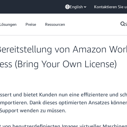
English
Kontaktieren Sie 
Lösungen
Preise
Ressourcen
 Bereitstellung von Amazon Wo
ss (Bring Your Own License)
sert und bietet Kunden nun eine effizientere und sch
importieren. Dank dieses optimierten Ansatzes könne
S Support wenden zu müssen.
t von benutzerdefinierten Images virtueller Maschine