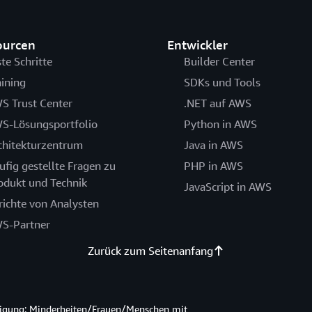
ourcen
Entwickler
ste Schritte
Builder Center
aining
SDKs und Tools
S Trust Center
.NET auf AWS
S-Lösungsportfolio
Python in AWS
chitekturzentrum
Java in AWS
ufig gestellte Fragen zu
PHP in AWS
odukt und Technik
JavaScript in AWS
richte von Analysten
S-Partner
Zurück zum Seitenanfang
htigung: Minderheiten/Frauen/Menschen mit