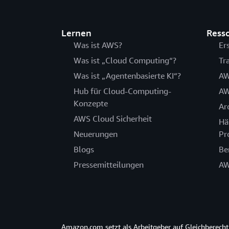
Lernen
Ress
Was ist AWS?
Er
Was ist „Cloud Computing“?
Tr
Was ist „Agentenbasierte KI“?
AW
Hub für Cloud-Computing-
AW
Konzepte
Ar
AWS Cloud Sicherheit
Hä
Neuerungen
Pr
Blogs
Be
Pressemitteilungen
AW
Amazon.com setzt als Arbeitgeber auf Gleichberec