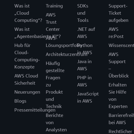
Was ist
Training
SDKs
Support-
„Cloud
und
Ticket
AWS
Computing“?
Tools
aufgeben
Trust
Was ist
Center
.NET auf
AWS
„Agentenbasierte KI“?
AWS
re:Post
AWS-
Hub für
Lösungsportfolio
Python
Wissenscen
Cloud-
in AWS
Architekturzentrum
AWS
Computing-
Java in
Support
Häufig
Konzepte
AWS
–
gestellte
AWS Cloud
Überblick
Fragen
PHP in
Sicherheit
zu
AWS
Erhalten
Neuerungen
Produkt
Sie Hilfe
JavaScript
und
von
Blogs
in AWS
Technik
Experten
Pressemitteilungen
Berichte
Barrierefrei
von
bei AWS
Analysten
Rechtlicher