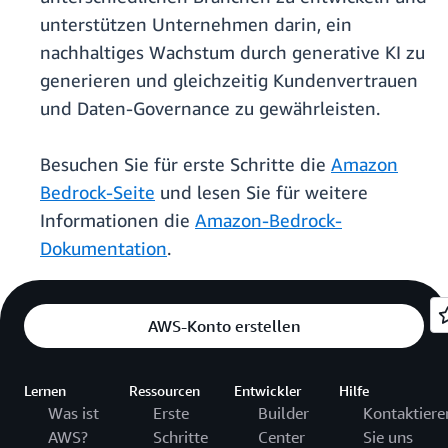
unterstützen Unternehmen darin, ein
nachhaltiges Wachstum durch generative KI zu
generieren und gleichzeitig Kundenvertrauen
und Daten-Governance zu gewährleisten.
Besuchen Sie für erste Schritte die
Amazon
Bedrock-Seite
und lesen Sie für weitere
Informationen die
Amazon-Bedrock-
Dokumentation
.
AWS-Konto erstellen
Lernen
Ressourcen
Entwickler
Hilfe
Was ist
Erste
Builder
Kontaktiere
AWS?
Schritte
Center
Sie uns