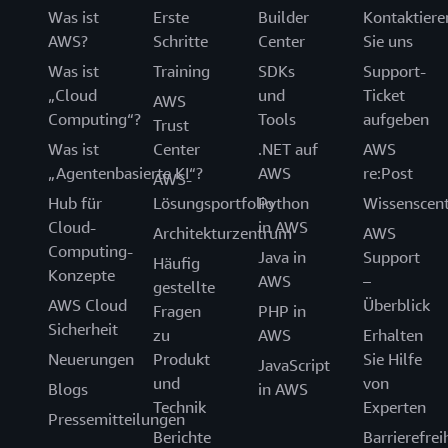
Was ist
Erste
Builder
Kontaktiere
AWS?
Schritte
Center
Sie uns
Was ist
Training
SDKs
Support-
„Cloud
und
Ticket
AWS
Computing“?
Tools
aufgeben
Trust
Was ist
Center
.NET auf
AWS
„Agentenbasierte KI“?
AWS
re:Post
AWS-
Hub für
Lösungsportfolio
Python
Wissenscen
Cloud-
in AWS
Architekturzentrum
AWS
Computing-
Java in
Support
Häufig
Konzepte
AWS
–
gestellte
AWS Cloud
Überblick
Fragen
PHP in
Sicherheit
zu
AWS
Erhalten
Neuerungen
Produkt
Sie Hilfe
JavaScript
und
von
Blogs
in AWS
Technik
Experten
Pressemitteilungen
Berichte
Barrierefrei